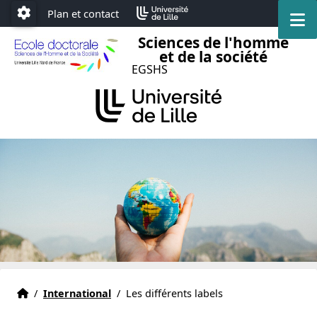
Accéder au menu principal
Accéder au contenu
Plan et contact
M
Paramétrage
Sciences de l'homme
et de la société
EGSHS
Accueil
Accueil
/
International
/
Les différents labels