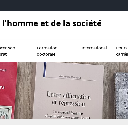
 l'homme et de la société
torat et l'HDR
le sous menu de Financer son doctorat
Ouvrir le sous menu de Formation doctorale
Ouvrir le sous menu de In
Ouvrir l
ncer son
Formation
International
Pours
orat
doctorale
carriè