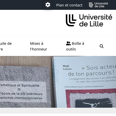
Plan et contact
Paramétrage
ternational
e sous menu de Poursuite de carrière
Ouvrir le sous menu de Mises à l'honneur
Ouvrir le sous menu de Boîte à
uite de
Mises à
Boîte à
moteur
re
l'honneur
outils