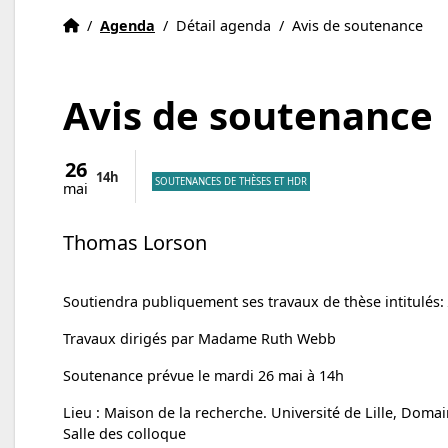
Accueil
Accueil
/
Agenda
/
Détail agenda
/
Avis de soutenance
Avis de soutenance
26
14h
SOUTENANCES DE THÈSES ET HDR
mai
Thomas Lorson
Soutiendra publiquement ses travaux de thèse intitulés:
Travaux dirigés par Madame Ruth Webb
Soutenance prévue le mardi 26 mai à 14h
Lieu : Maison de la recherche. Université de Lille, Dom
Salle des colloque