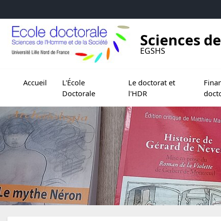
Accéder au menu principal
Accéder au contenu
Sciences de
EGSHS
Ouvrir le sous menu de L'École Doctorale
Ouvrir le sous menu de Le doc
Ouvrir 
Accueil
L'École
Le doctorat et
Fina
Doctorale
l'HDR
doct