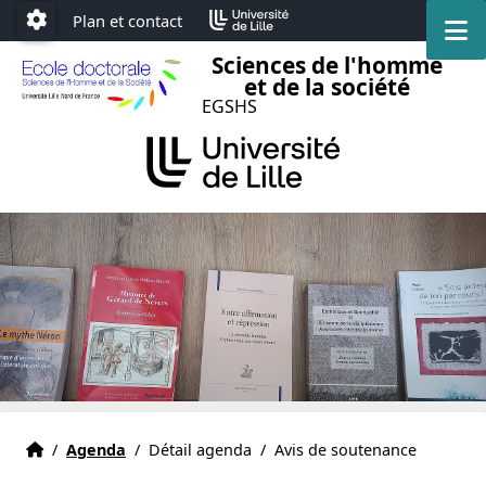
Accéder au menu principal
Accéder au contenu
Plan et contact
M
Paramétrage
Sciences de l'homme
et de la société
EGSHS
Accueil
Accueil
/
Agenda
/
Détail agenda
/
Avis de soutenance