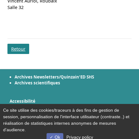
Vincent Auriol, Roubaix
Salle 32
Retour
Archives Newsletters/Quinzain'ED SHS
Archives scientifiques
Accessibilité
Plan du site
Ce site utilise des cookies/traceurs à des fins de gestion de
Mentions légales
session, personnalisation de l'interface utilisateur (contraste..) et
Plan et contact
réalisation de statistiques internes anonymes de mesures
d'audience.
Ok
Privacy policy
© Université de Lille - 2022