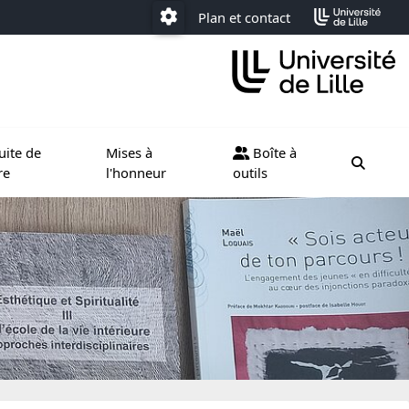
Plan et contact
Paramétrage
ternational
e sous menu de Poursuite de carrière
Ouvrir le sous menu de Mises à l'honneur
Ouvrir le sous menu de Boîte à
uite de
Mises à
Boîte à
moteur
re
l'honneur
outils