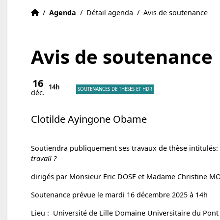
Accueil
Accueil
/
Agenda
/
Détail agenda
/
Avis de soutenance
Avis de soutenance
16
14h
SOUTENANCES DE THÈSES ET HDR
déc.
Clotilde Ayingone Obame
Soutiendra publiquement ses travaux de thèse intitulés:
travail ?
dirigés par Monsieur Eric DOSE et Madame Christine 
Soutenance prévue le mardi 16 décembre 2025 à 14h
Lieu : Université de Lille Domaine Universitaire du Pon