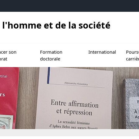
 l'homme et de la société
torat et l'HDR
le sous menu de Financer son doctorat
Ouvrir le sous menu de Formation doctorale
Ouvrir le sous menu de In
Ouvrir l
ncer son
Formation
International
Pours
orat
doctorale
carriè