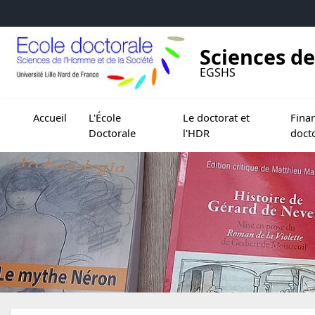
Accéder au menu principal
Accéder au contenu
Sciences de
EGSHS
Ouvrir le sous menu de L'École Doctorale
Ouvrir le sous menu de Le doc
Ouvrir 
Accueil
L'École
Le doctorat et
Fina
Doctorale
l'HDR
doct