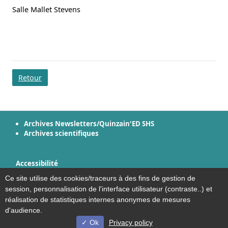
Salle Mallet Stevens
Retour
Archives Newsletters/Quinzain'ED SHS
Archives scientifiques
Accessibilité
Plan du site
Ce site utilise des cookies/traceurs à des fins de gestion de
Mentions légales
session, personnalisation de l'interface utilisateur (contraste..) et
Plan et contact
réalisation de statistiques internes anonymes de mesures
d'audience.
Ok
Privacy policy
© Université de Lille - 2022