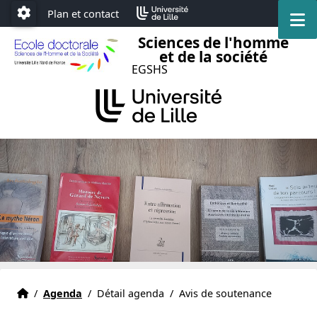
Accéder au menu principal
Accéder au contenu
Plan et contact
M
Paramétrage
Sciences de l'homme
et de la société
EGSHS
Accueil
Accueil
/
Agenda
/
Détail agenda
/
Avis de soutenance