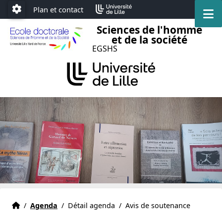
Accéder au menu principal
Accéder au contenu
Plan et contact
M
Paramétrage
Sciences de l'homme
et de la société
EGSHS
Accueil
Accueil
/
Agenda
/
Détail agenda
/
Avis de soutenance