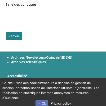
Salle des colloques
Retour
Archives Newsletters/Quinzain'ED SHS
Archives scientifiques
Accessibilité
Plan du site
Ce site utilise des cookies/traceurs à des fins de gestion de
Mentions légales
session, personnalisation de l'interface utilisateur (contraste..) et
Plan et contact
réalisation de statistiques internes anonymes de mesures
d'audience.
Ok
Privacy policy
© Université de Lille - 2022