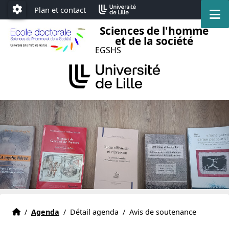
Accéder au menu principal
Accéder au contenu
Plan et contact
M
Paramétrage
Sciences de l'homme
et de la société
EGSHS
Accueil
Accueil
/
Agenda
/
Détail agenda
/
Avis de soutenance