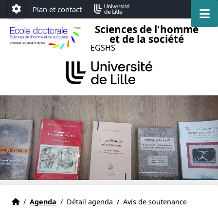
Accéder au menu principal
Accéder au contenu
Plan et contact
M
Paramétrage
Sciences de l'homme
et de la société
EGSHS
Accueil
Accueil
/
Agenda
/
Détail agenda
/
Avis de soutenance