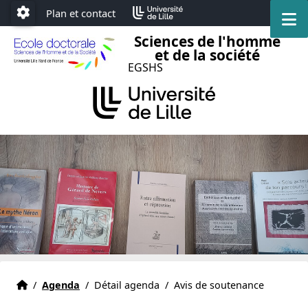
Accéder au menu principal
Accéder au contenu
Plan et contact
M
Paramétrage
Sciences de l'homme
et de la société
EGSHS
Accueil
Accueil
/
Agenda
/
Détail agenda
/
Avis de soutenance