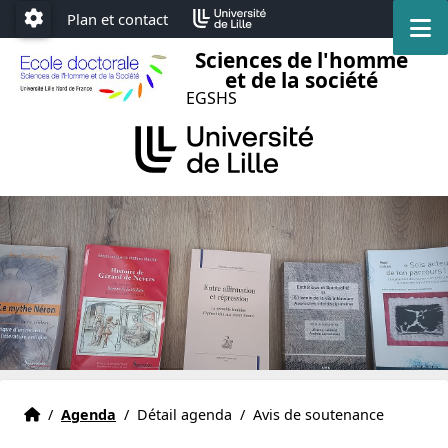
Accéder au menu principal
Accéder au contenu
Plan et contact
M
Paramétrage
Sciences de l'homme
et de la société
EGSHS
Accueil
Accueil
/
Agenda
/
Détail agenda
/
Avis de soutenance