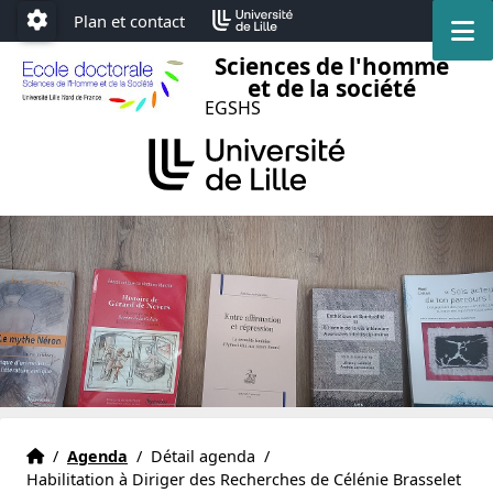
Accéder au menu principal
Accéder au contenu
Plan et contact
M
Paramétrage
Sciences de l'homme
et de la société
EGSHS
Accueil
Accueil
/
Agenda
/
Détail agenda
/
Habilitation à Diriger des Recherches de Célénie Brasselet