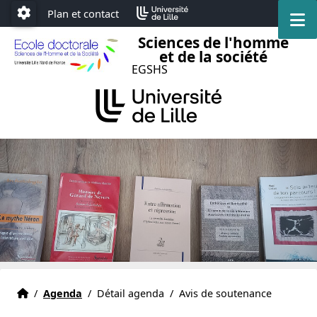
Accéder au menu principal
Accéder au contenu
Plan et contact
M
Paramétrage
Sciences de l'homme
et de la société
EGSHS
Accueil
Accueil
/
Agenda
/
Détail agenda
/
Avis de soutenance