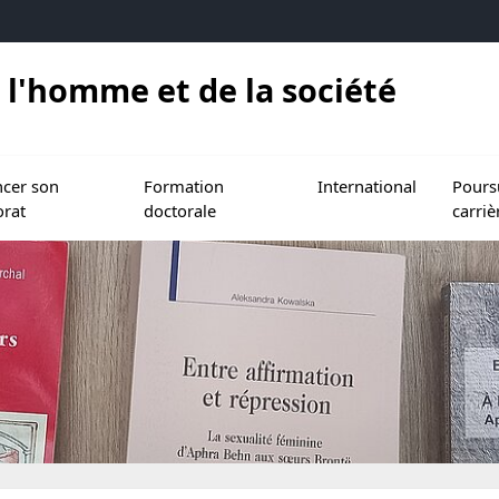
 l'homme et de la société
torat et l'HDR
le sous menu de Financer son doctorat
Ouvrir le sous menu de Formation doctorale
Ouvrir le sous menu de In
Ouvrir l
ncer son
Formation
International
Pours
orat
doctorale
carriè