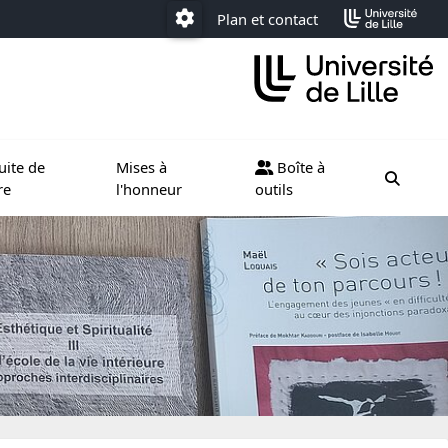
Plan et contact
Paramétrage
ternational
e sous menu de Poursuite de carrière
Ouvrir le sous menu de Mises à l'honneur
Ouvrir le sous menu de Boîte à
uite de
Mises à
Boîte à
moteur
re
l'honneur
outils