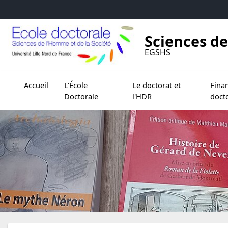
Accéder au menu principal
Accéder au contenu
Sciences de
EGSHS
Ouvrir le sous menu de L'École Doctorale
Ouvrir le sous menu de Le doc
Ouvrir 
Accueil
L'École
Le doctorat et
Fina
Doctorale
l'HDR
doct